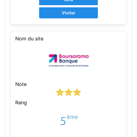
Visiter
Nom du site
Note
Rang