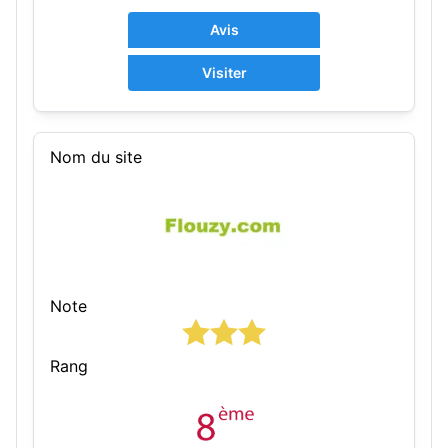
Avis
Visiter
Nom du site
Note
Rang