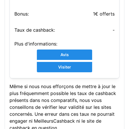
Bonus:
1
€ offerts
Taux de cashback:
-
Plus d'informations:
Avis
Visiter
Même si nous nous efforçons de mettre à jour le
plus fréquemment possible les taux de cashback
présents dans nos comparatifs, nous vous
conseillons de vérifier leur validité sur les sites
concernés. Une erreur dans ces taux ne pourrait
engager ni MeilleursCashback ni le site de
cashback en question.