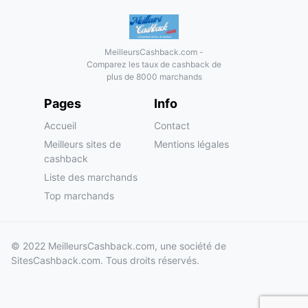
MeilleursCashback.com -
Comparez les taux de cashback de
plus de 8000 marchands
Pages
Info
Accueil
Contact
Meilleurs sites de
Mentions légales
cashback
Liste des marchands
Top marchands
© 2022 MeilleursCashback.com, une société de
SitesCashback.com. Tous droits réservés.