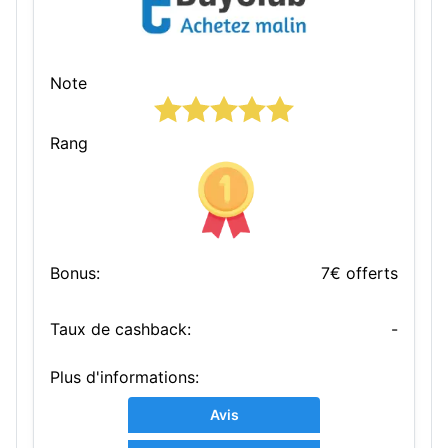
Note
Rang
Bonus:
7
€ offerts
Taux de cashback:
-
Plus d'informations:
Avis