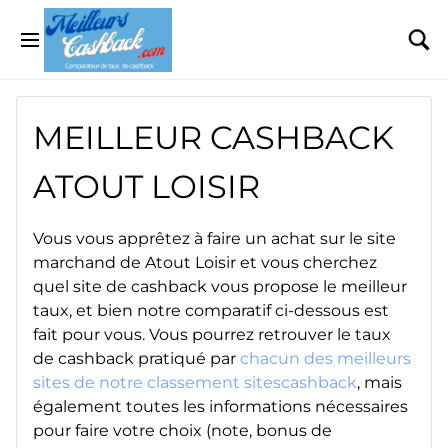
MEILLEUR CASHBACK
ATOUT LOISIR
Vous vous apprêtez à faire un achat sur le site
marchand de
Atout Loisir
et vous cherchez
quel site de cashback vous propose le meilleur
taux, et bien notre comparatif ci-dessous est
fait pour vous. Vous pourrez retrouver le taux
de cashback pratiqué par
chacun des meilleurs
sites de notre classement sitescashback
, mais
également toutes les informations nécessaires
pour faire votre choix (note, bonus de