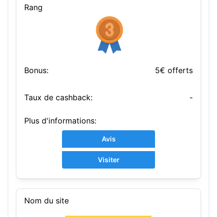
Rang
Bonus:
5
€ offerts
Taux de cashback:
-
Plus d'informations:
Avis
Visiter
Nom du site