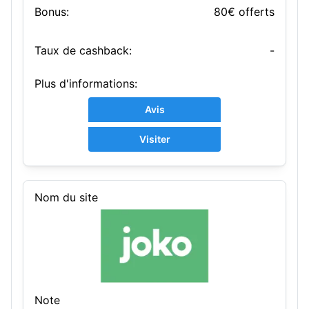
Bonus:
80
€ offerts
Taux de cashback:
-
Plus d'informations:
Avis
Visiter
Nom du site
Note