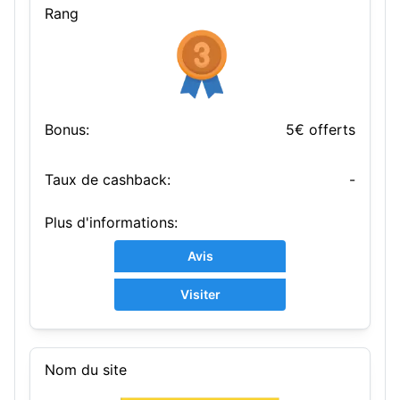
Rang
Bonus:
5
€ offerts
Taux de cashback:
-
Plus d'informations:
Avis
Visiter
Nom du site