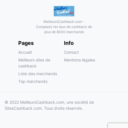
MeilleursCashback.com -
Comparez les taux de cashback de
plus de 8000 marchands
Pages
Info
Accueil
Contact
Meilleurs sites de
Mentions légales
cashback
Liste des marchands
Top marchands
© 2022 MeilleursCashback.com, une société de
SitesCashback.com. Tous droits réservés.