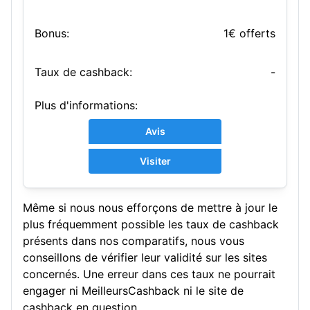
Bonus:
1
€ offerts
Taux de cashback:
-
Plus d'informations:
Avis
Visiter
Même si nous nous efforçons de mettre à jour le
plus fréquemment possible les taux de cashback
présents dans nos comparatifs, nous vous
conseillons de vérifier leur validité sur les sites
concernés. Une erreur dans ces taux ne pourrait
engager ni MeilleursCashback ni le site de
cashback en question.