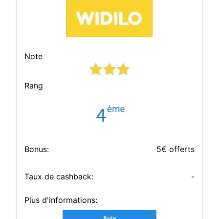
Note
Rang
Bonus:
5
€ offerts
Taux de cashback:
-
Plus d'informations:
Avis