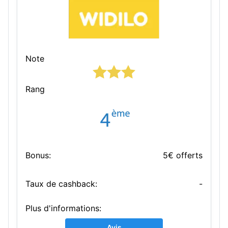
Note
Rang
Bonus:
5
€ offerts
Taux de cashback:
-
Plus d'informations:
Avis