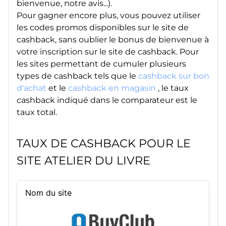
bienvenue, notre avis...).
Pour gagner encore plus, vous pouvez utiliser
les
codes promos
disponibles sur le site de
cashback, sans oublier le
bonus de bienvenue
à
votre inscription sur le site de cashback. Pour
les sites permettant de cumuler plusieurs
types de cashback tels que le
cashback sur bon
d'achat
et le
cashback en magasin
, le taux
cashback indiqué dans le comparateur est le
taux total.
TAUX DE CASHBACK POUR LE
SITE
ATELIER DU LIVRE
Nom du site