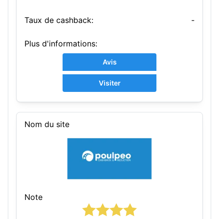
Taux de cashback:
-
Plus d'informations:
Avis
Visiter
Nom du site
Note