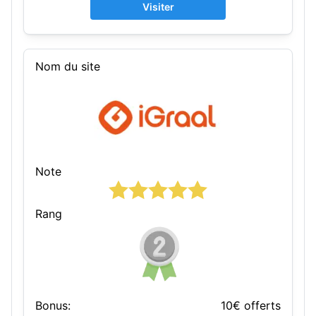
Visiter
Nom du site
Note
Rang
Bonus:
10
€ offerts