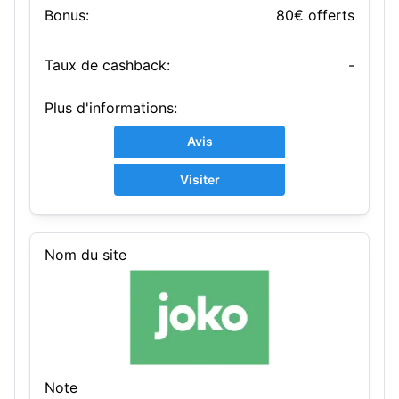
Bonus:
80
€ offerts
Taux de cashback:
-
Plus d'informations:
Avis
Visiter
Nom du site
Note