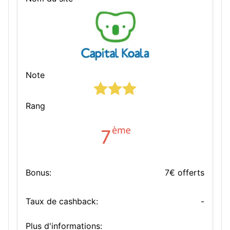
Note
Rang
Bonus:
7
€ offerts
Taux de cashback:
-
Plus d'informations: