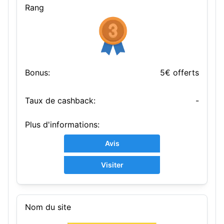
Rang
Bonus:
5
€ offerts
Taux de cashback:
-
Plus d'informations:
Avis
Visiter
Nom du site