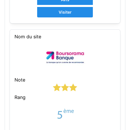
Visiter
Nom du site
Note
Rang