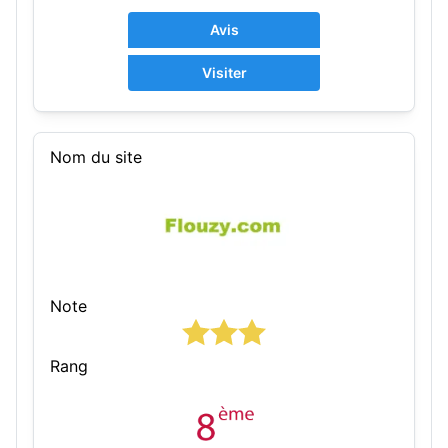
Avis
Visiter
Nom du site
Note
Rang