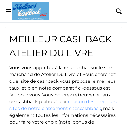
MEILLEUR CASHBACK
ATELIER DU LIVRE
Vous vous apprêtez à faire un achat sur le site
marchand de
Atelier Du Livre
et vous cherchez
quel site de cashback vous propose le meilleur
taux, et bien notre comparatif ci-dessous est
fait pour vous. Vous pourrez retrouver le taux
de cashback pratiqué par
chacun des meilleurs
sites de notre classement sitescashback
, mais
également toutes les informations nécessaires
pour faire votre choix (note, bonus de