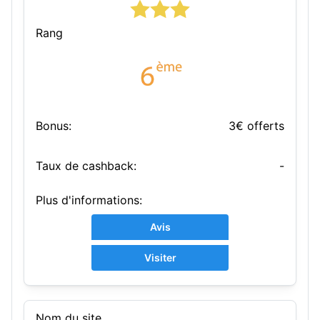
Rang
Bonus:
3
€ offerts
Taux de cashback:
-
Plus d'informations:
Avis
Visiter
Nom du site