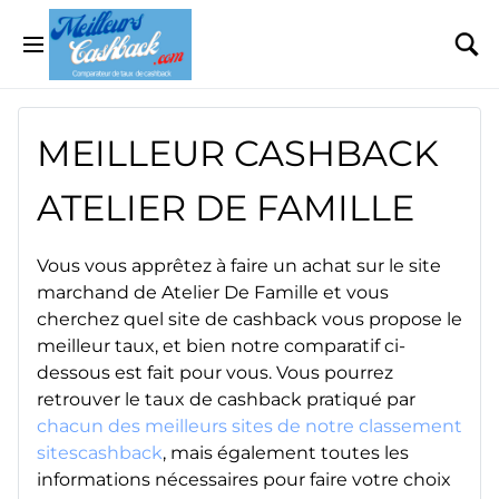
MEILLEUR CASHBACK
ATELIER DE FAMILLE
Vous vous apprêtez à faire un achat sur le site
marchand de
Atelier De Famille
et vous
cherchez quel site de cashback vous propose le
meilleur taux, et bien notre comparatif ci-
dessous est fait pour vous. Vous pourrez
retrouver le taux de cashback pratiqué par
chacun des meilleurs sites de notre classement
sitescashback
, mais également toutes les
informations nécessaires pour faire votre choix