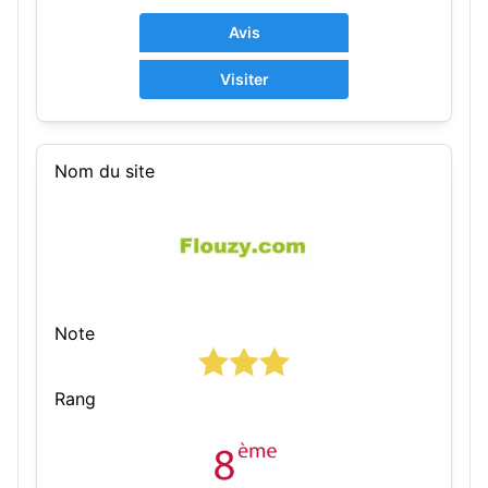
Avis
Visiter
Nom du site
Note
Rang