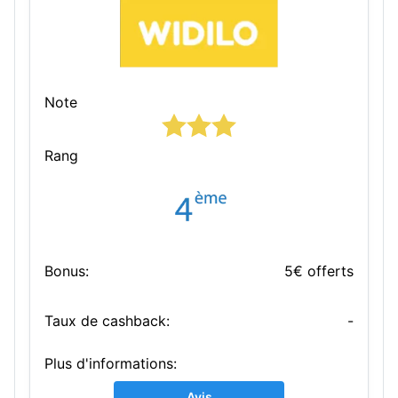
Note
Rang
Bonus:
5
€ offerts
Taux de cashback:
-
Plus d'informations:
Avis