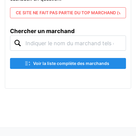
CE SITE NE FAIT PAS PARTIE DU TOP MARCHAND (voir la li
Chercher un marchand
Voir la liste complète des marchands
A
Z