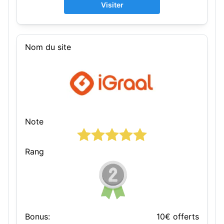
Visiter
Nom du site
Note
Rang
Bonus:
10
€ offerts