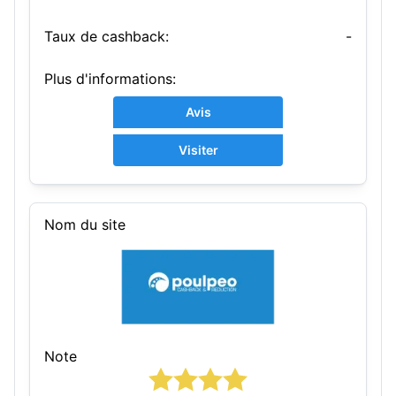
Taux de cashback:
-
Plus d'informations:
Avis
Visiter
Nom du site
Note