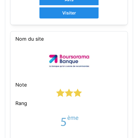
Visiter
Nom du site
Note
Rang