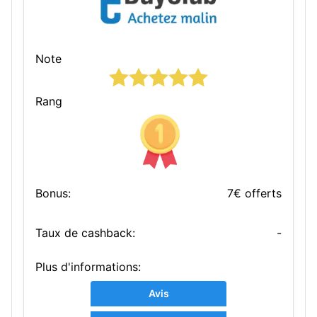
Note
Rang
Bonus:
7
€ offerts
Taux de cashback:
-
Plus d'informations:
Avis