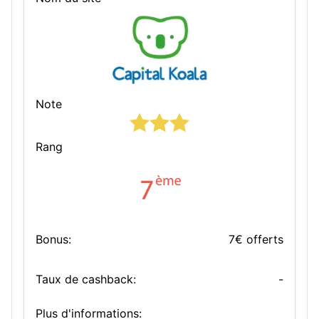
Note
Rang
Bonus:
7
€ offerts
Taux de cashback:
-
Plus d'informations: