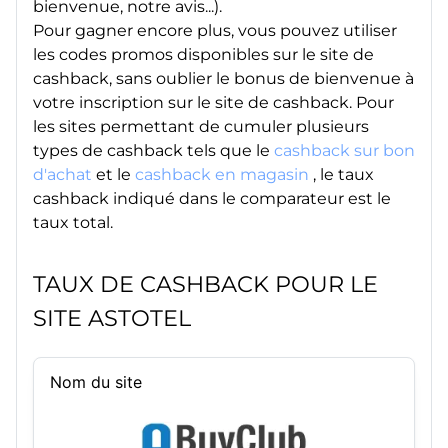
bienvenue, notre avis...).
Pour gagner encore plus, vous pouvez utiliser
les
codes promos
disponibles sur le site de
cashback, sans oublier le
bonus de bienvenue
à
votre inscription sur le site de cashback. Pour
les sites permettant de cumuler plusieurs
types de cashback tels que le
cashback sur bon
d'achat
et le
cashback en magasin
, le taux
cashback indiqué dans le comparateur est le
taux total.
TAUX DE CASHBACK POUR LE
SITE
ASTOTEL
Nom du site