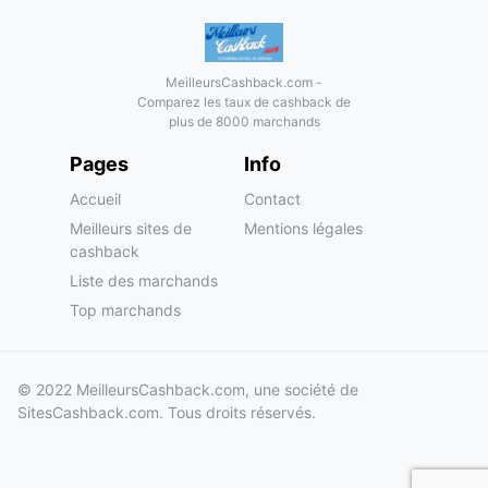
MeilleursCashback.com -
Comparez les taux de cashback de
plus de 8000 marchands
Pages
Info
Accueil
Contact
Meilleurs sites de
Mentions légales
cashback
Liste des marchands
Top marchands
© 2022 MeilleursCashback.com, une société de
SitesCashback.com. Tous droits réservés.