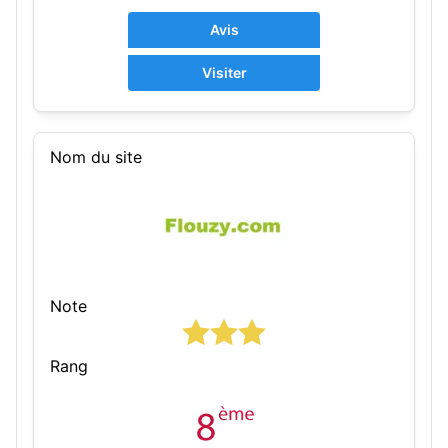
Avis
Visiter
Nom du site
Note
Rang