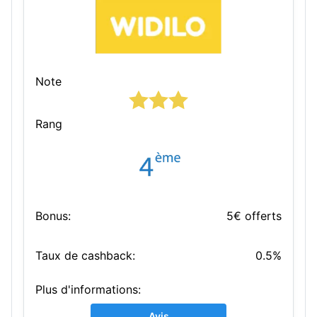
Note
Rang
Bonus:
5
€ offerts
Taux de cashback:
0.5%
Plus d'informations:
Avis