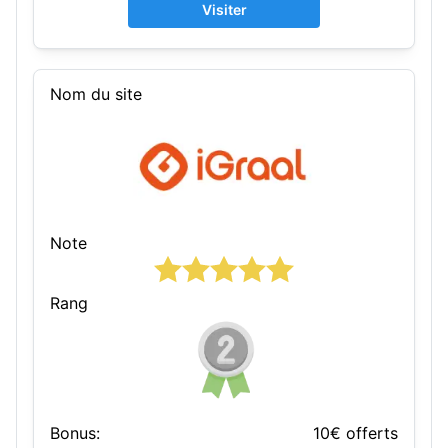
Visiter
Nom du site
Note
Rang
Bonus:
10
€ offerts