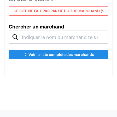
CE SITE NE FAIT PAS PARTIE DU TOP MARCHAND (voir la li
Chercher un marchand
Voir la liste complète des marchands
A
Z