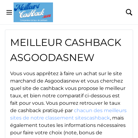
MEILLEUR CASHBACK
ASGOODASNEW
Vous vous apprêtez à faire un achat sur le site
marchand de
Asgoodasnew
et vous cherchez
quel site de cashback vous propose le meilleur
taux, et bien notre comparatif ci-dessous est
fait pour vous. Vous pourrez retrouver le taux
de cashback pratiqué par
chacun des meilleurs
sites de notre classement sitescashback
, mais
également toutes les informations nécessaires
pour faire votre choix (note, bonus de