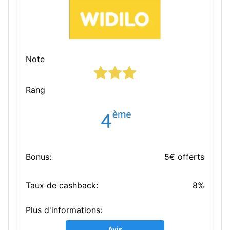
Note
Rang
Bonus:
5
€ offerts
Taux de cashback:
8%
Plus d'informations:
Avis