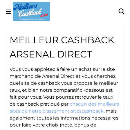
MEILLEUR CASHBACK
ARSENAL DIRECT
Vous vous apprêtez à faire un achat sur le site
marchand de
Arsenal Direct
et vous cherchez
quel site de cashback vous propose le meilleur
taux, et bien notre comparatif ci-dessous est
fait pour vous. Vous pourrez retrouver le taux
de cashback pratiqué par
chacun des meilleurs
sites de notre classement sitescashback
, mais
également toutes les informations nécessaires
pour faire votre choix (note, bonus de