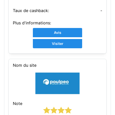
Taux de cashback:
-
Plus d'informations:
Avis
Visiter
Nom du site
Note