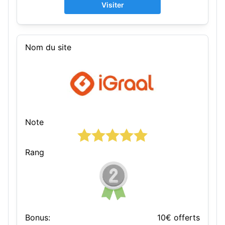
Visiter
Nom du site
Note
Rang
Bonus:
10
€ offerts