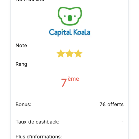
Note
Rang
Bonus:
7
€ offerts
Taux de cashback:
-
Plus d'informations: