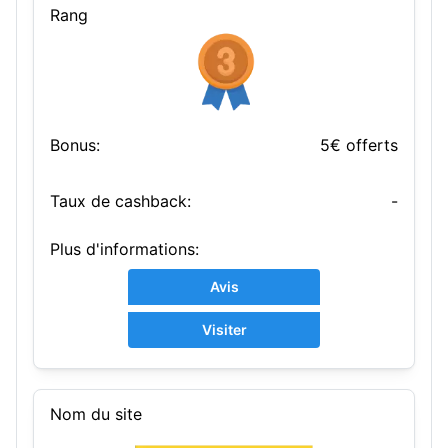
Rang
Bonus:
5
€ offerts
Taux de cashback:
-
Plus d'informations:
Avis
Visiter
Nom du site