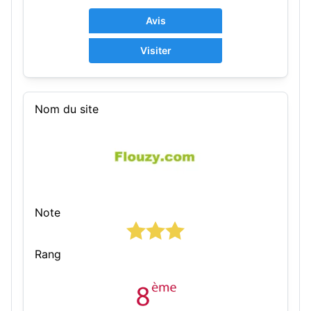
Avis
Visiter
Nom du site
Note
Rang