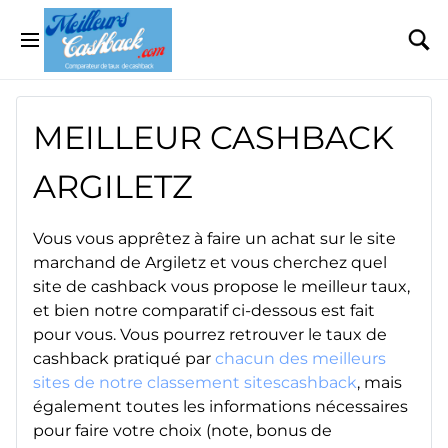
MEILLEUR CASHBACK
ARGILETZ
Vous vous apprêtez à faire un achat sur le site
marchand de
Argiletz
et vous cherchez quel
site de cashback vous propose le meilleur taux,
et bien notre comparatif ci-dessous est fait
pour vous. Vous pourrez retrouver le taux de
cashback pratiqué par
chacun des meilleurs
sites de notre classement sitescashback
, mais
également toutes les informations nécessaires
pour faire votre choix (note, bonus de