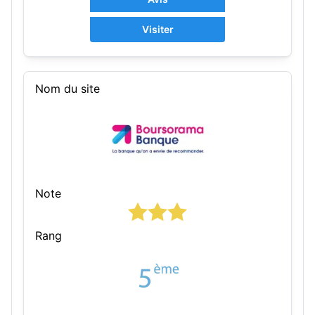
Visiter
Nom du site
Note
Rang