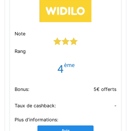
Note
Rang
Bonus:
5
€ offerts
Taux de cashback:
-
Plus d'informations:
Avis