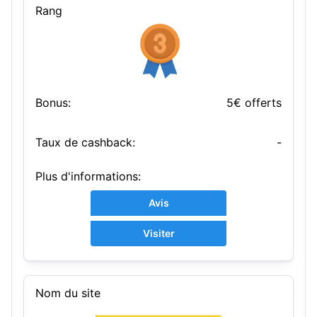
Rang
Bonus:
5
€ offerts
Taux de cashback:
-
Plus d'informations:
Avis
Visiter
Nom du site