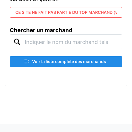
CE SITE NE FAIT PAS PARTIE DU TOP MARCHAND (voir la li
Chercher un marchand
Voir la liste complète des marchands
A
Z