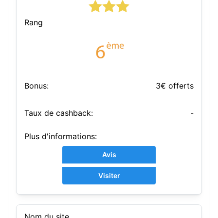
Rang
Bonus:
3
€ offerts
Taux de cashback:
-
Plus d'informations:
Avis
Visiter
Nom du site