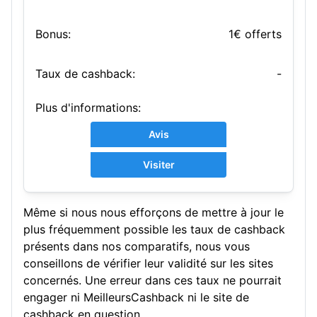
Bonus:
1
€ offerts
Taux de cashback:
-
Plus d'informations:
Avis
Visiter
Même si nous nous efforçons de mettre à jour le
plus fréquemment possible les taux de cashback
présents dans nos comparatifs, nous vous
conseillons de vérifier leur validité sur les sites
concernés. Une erreur dans ces taux ne pourrait
engager ni MeilleursCashback ni le site de
cashback en question.