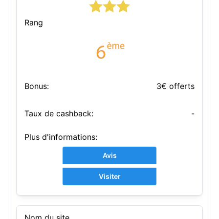
Rang
Bonus:
3
€ offerts
Taux de cashback:
-
Plus d'informations:
Avis
Visiter
Nom du site