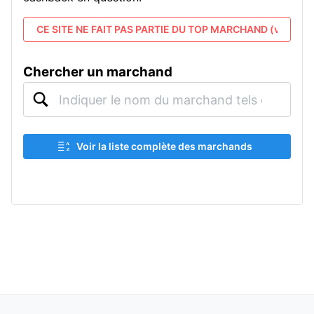
CE SITE NE FAIT PAS PARTIE DU TOP MARCHAND (voir la li
Chercher un marchand
Voir la liste complète des marchands
A
Z