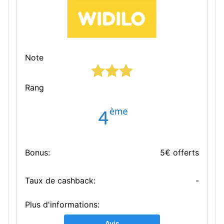
Note
Rang
Bonus:
5
€ offerts
Taux de cashback:
-
Plus d'informations:
Avis