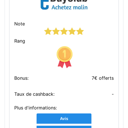
Note
Rang
Bonus:
7
€ offerts
Taux de cashback:
-
Plus d'informations:
Avis