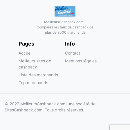
MeilleursCashback.com -
Comparez les taux de cashback de
plus de 8000 marchands
Pages
Info
Accueil
Contact
Meilleurs sites de
Mentions légales
cashback
Liste des marchands
Top marchands
© 2022 MeilleursCashback.com, une société de
SitesCashback.com. Tous droits réservés.