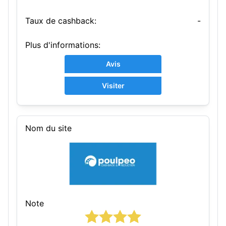
Taux de cashback:
-
Plus d'informations:
Avis
Visiter
Nom du site
Note