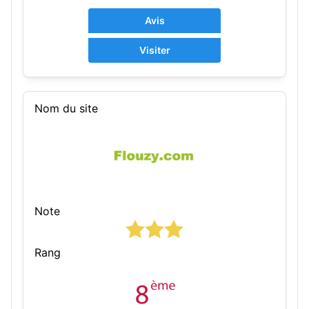
Avis
Visiter
Nom du site
Note
Rang