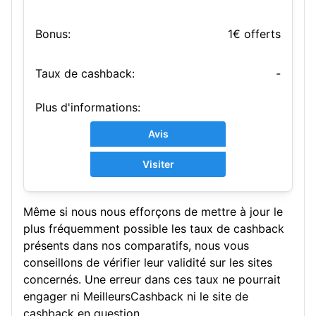
Bonus:
1
€ offerts
Taux de cashback:
-
Plus d'informations:
Avis
Visiter
Même si nous nous efforçons de mettre à jour le
plus fréquemment possible les taux de cashback
présents dans nos comparatifs, nous vous
conseillons de vérifier leur validité sur les sites
concernés. Une erreur dans ces taux ne pourrait
engager ni MeilleursCashback ni le site de
cashback en question.