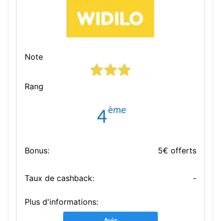
Note
Rang
Bonus:
5
€ offerts
Taux de cashback:
-
Plus d'informations:
Avis