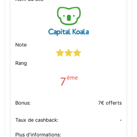
Note
Rang
Bonus:
7
€ offerts
Taux de cashback:
-
Plus d'informations: