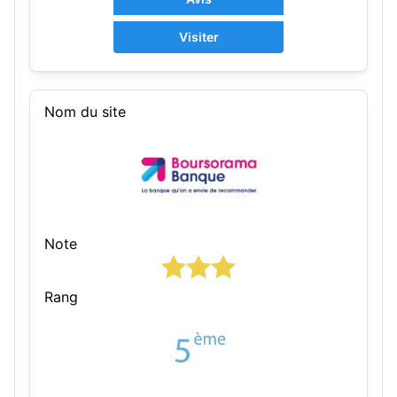
Visiter
Nom du site
Note
Rang