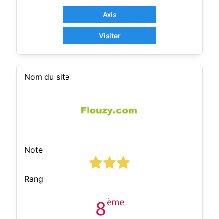
Avis
Visiter
Nom du site
Note
Rang