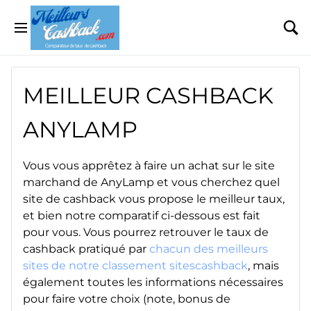
MEILLEUR CASHBACK
ANYLAMP
Vous vous apprêtez à faire un achat sur le site
marchand de
AnyLamp
et vous cherchez quel
site de cashback vous propose le meilleur taux,
et bien notre comparatif ci-dessous est fait
pour vous. Vous pourrez retrouver le taux de
cashback pratiqué par
chacun des meilleurs
sites de notre classement sitescashback
, mais
également toutes les informations nécessaires
pour faire votre choix (note, bonus de