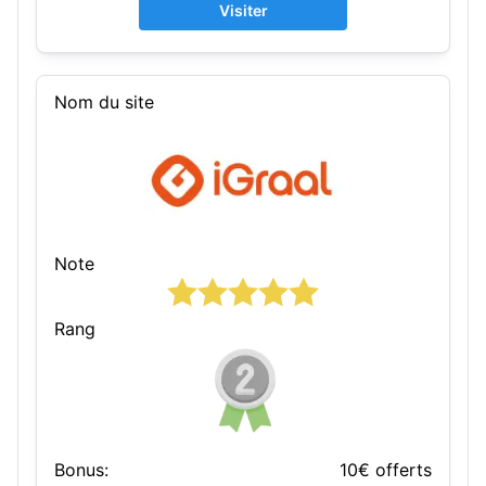
Visiter
Nom du site
Note
Rang
Bonus:
10
€ offerts