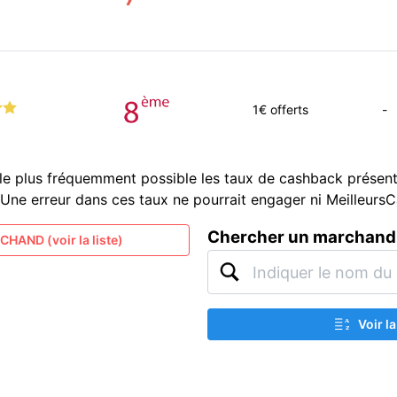
1
€ offerts
-
le plus fréquemment possible les taux de cashback présent
és. Une erreur dans ces taux ne pourrait engager ni Meilleur
Chercher un marchand
HAND (voir la liste)
Voir l
A
Z