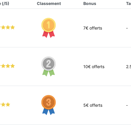
 (/5)
Classement
Bonus
Ta
7
€ offerts
-
10
€ offerts
2.
5
€ offerts
-