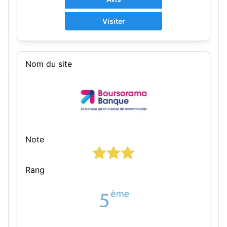
Visiter
Nom du site
Note
Rang