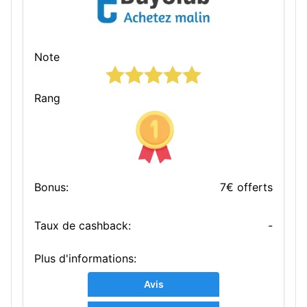
Note
Rang
Bonus:
7
€ offerts
Taux de cashback:
-
Plus d'informations:
Avis