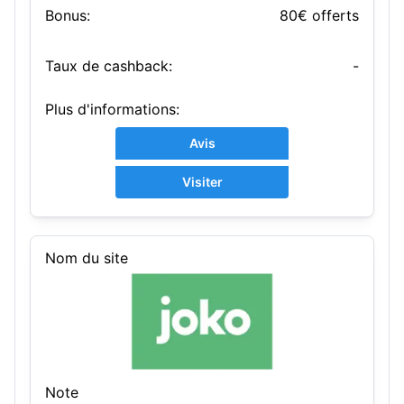
Bonus:
80
€ offerts
Taux de cashback:
-
Plus d'informations:
Avis
Visiter
Nom du site
Note