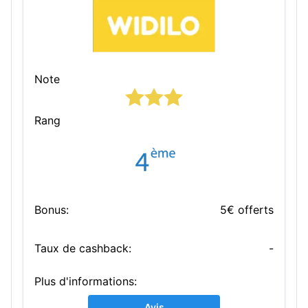
Note
Rang
Bonus:
5
€ offerts
Taux de cashback:
-
Plus d'informations:
Avis