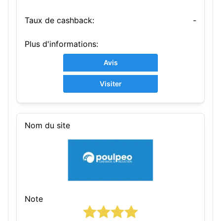
Taux de cashback:
-
Plus d'informations:
Avis
Visiter
Nom du site
Note