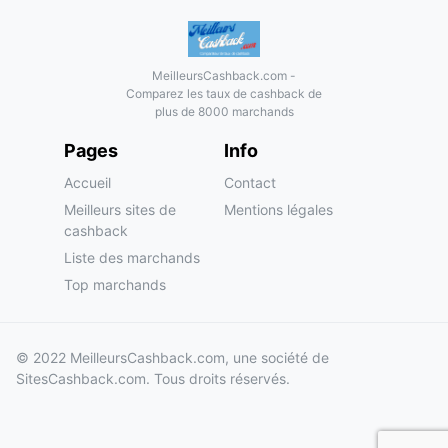
MeilleursCashback.com -
Comparez les taux de cashback de
plus de 8000 marchands
Pages
Info
Accueil
Contact
Meilleurs sites de
Mentions légales
cashback
Liste des marchands
Top marchands
© 2022 MeilleursCashback.com, une société de
SitesCashback.com. Tous droits réservés.