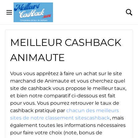
MEILLEUR CASHBACK
ANIMAUTE
Vous vous apprêtez à faire un achat sur le site
marchand de
Animaute
et vous cherchez quel
site de cashback vous propose le meilleur taux,
et bien notre comparatif ci-dessous est fait
pour vous. Vous pourrez retrouver le taux de
cashback pratiqué par
chacun des meilleurs
sites de notre classement sitescashback
, mais
également toutes les informations nécessaires
pour faire votre choix (note, bonus de