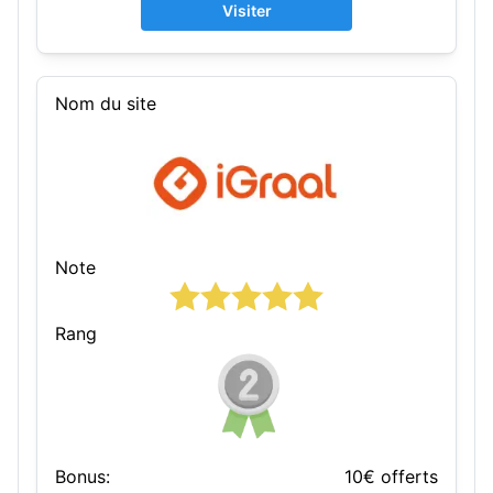
Visiter
Nom du site
Note
Rang
Bonus:
10
€ offerts