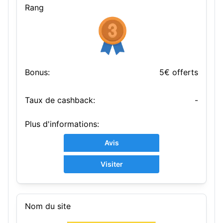
Rang
Bonus:
5
€ offerts
Taux de cashback:
-
Plus d'informations:
Avis
Visiter
Nom du site