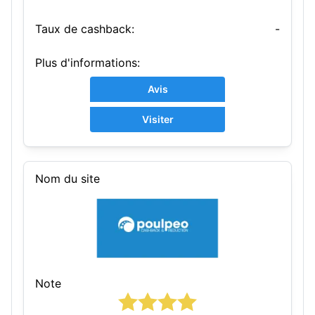
Taux de cashback:
-
Plus d'informations:
Avis
Visiter
Nom du site
Note