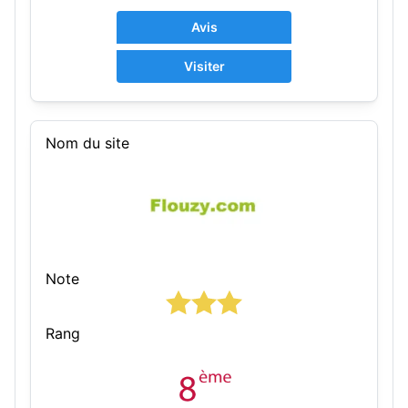
Avis
Visiter
Nom du site
Note
Rang