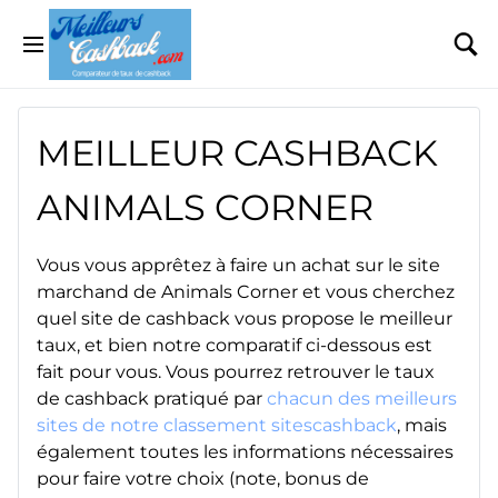
MEILLEUR CASHBACK
ANIMALS CORNER
Vous vous apprêtez à faire un achat sur le site
marchand de
Animals Corner
et vous cherchez
quel site de cashback vous propose le meilleur
taux, et bien notre comparatif ci-dessous est
fait pour vous. Vous pourrez retrouver le taux
de cashback pratiqué par
chacun des meilleurs
sites de notre classement sitescashback
, mais
également toutes les informations nécessaires
pour faire votre choix (note, bonus de