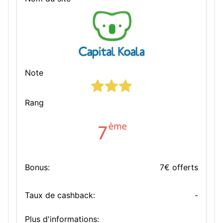
Note
Rang
Bonus:
7
€ offerts
Taux de cashback:
-
Plus d'informations: