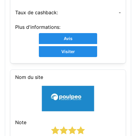
Taux de cashback:
-
Plus d'informations:
Avis
Visiter
Nom du site
Note