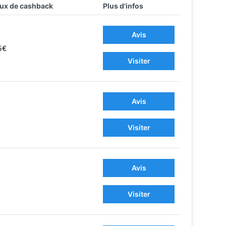
ux de cashback
Plus d'infos
Avis
5€
Visiter
Avis
Visiter
Avis
Visiter