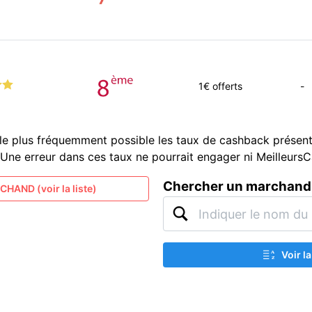
1
€ offerts
-
le plus fréquemment possible les taux de cashback présent
és. Une erreur dans ces taux ne pourrait engager ni Meilleur
Chercher un marchand
HAND (voir la liste)
Voir l
A
Z