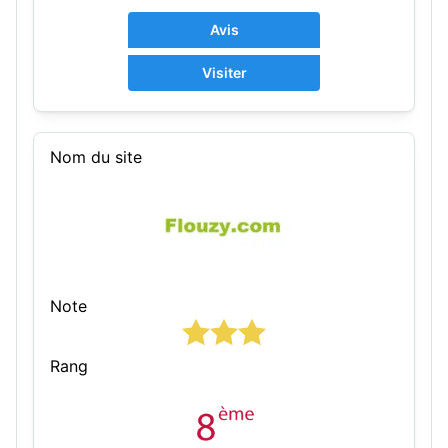
Avis
Visiter
Nom du site
Note
Rang