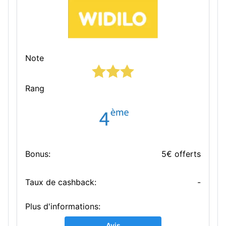
Note
Rang
Bonus:
5
€ offerts
Taux de cashback:
-
Plus d'informations:
Avis