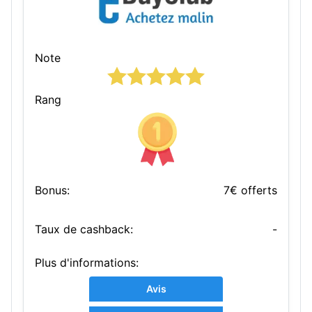
Note
Rang
Bonus:
7
€ offerts
Taux de cashback:
-
Plus d'informations:
Avis