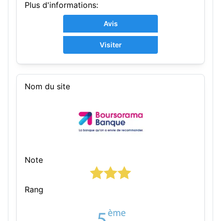
Plus d'informations:
Avis
Visiter
Nom du site
Note
Rang