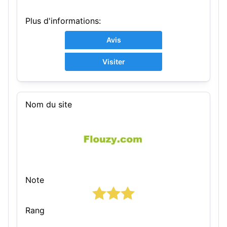
Plus d'informations:
Avis
Visiter
Nom du site
Note
Rang