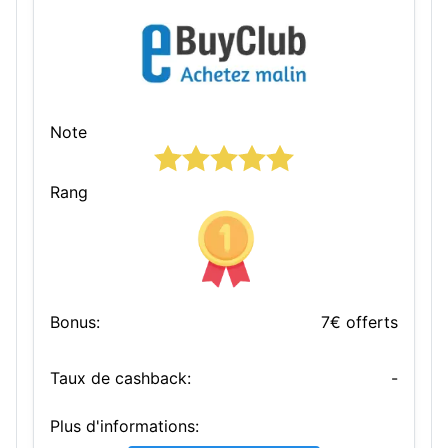
Note
Rang
Bonus:
7
€ offerts
Taux de cashback:
-
Plus d'informations: