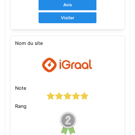
Avis
Visiter
Nom du site
Note
Rang