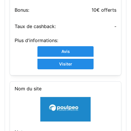
Bonus:
10
€ offerts
Taux de cashback:
-
Plus d'informations:
Avis
Visiter
Nom du site