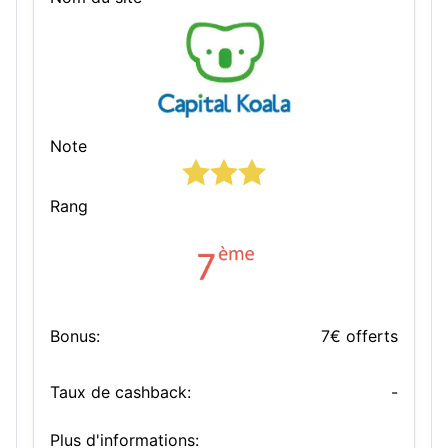
Note
Rang
Bonus:
7
€ offerts
Taux de cashback:
-
Plus d'informations: