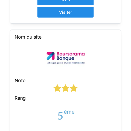
Visiter
Nom du site
Note
Rang