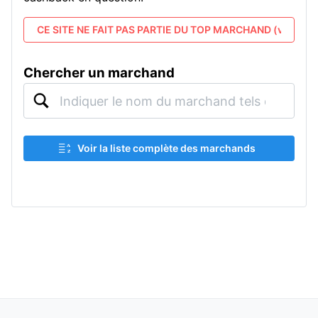
CE SITE NE FAIT PAS PARTIE DU TOP MARCHAND (voir la li
Chercher un marchand
Voir la liste complète des marchands
A
Z