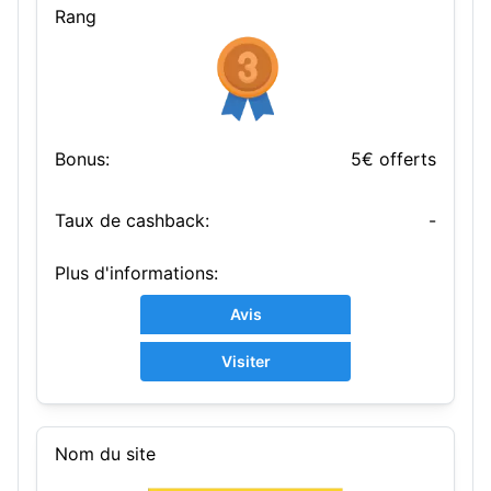
Rang
Bonus:
5
€ offerts
Taux de cashback:
-
Plus d'informations:
Avis
Visiter
Nom du site