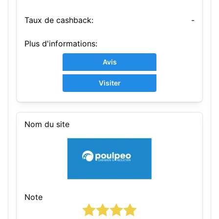
Taux de cashback:
-
Plus d'informations:
Avis
Visiter
Nom du site
Note