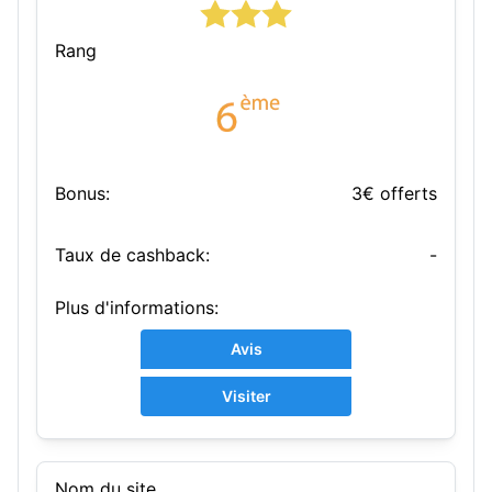
Rang
Bonus:
3
€ offerts
Taux de cashback:
-
Plus d'informations:
Avis
Visiter
Nom du site