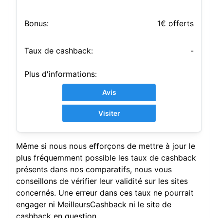
Bonus:
1
€ offerts
Taux de cashback:
-
Plus d'informations:
Avis
Visiter
Même si nous nous efforçons de mettre à jour le
plus fréquemment possible les taux de cashback
présents dans nos comparatifs, nous vous
conseillons de vérifier leur validité sur les sites
concernés. Une erreur dans ces taux ne pourrait
engager ni MeilleursCashback ni le site de
cashback en question.