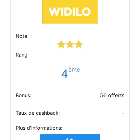
Note
Rang
Bonus:
5
€ offerts
Taux de cashback:
-
Plus d'informations:
Avis