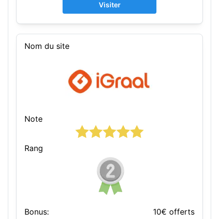
Visiter
Nom du site
Note
Rang
Bonus:
10
€ offerts