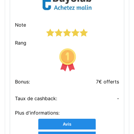
Note
Rang
Bonus:
7
€ offerts
Taux de cashback:
-
Plus d'informations:
Avis