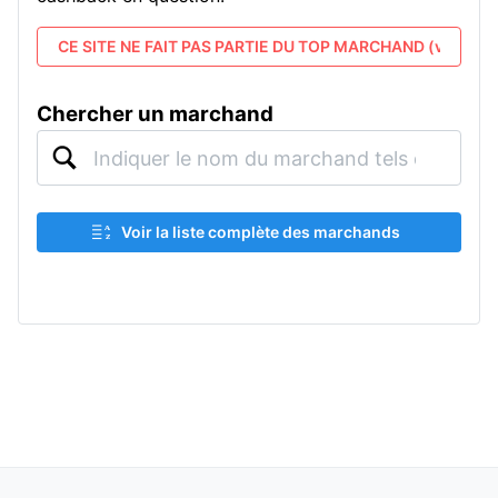
CE SITE NE FAIT PAS PARTIE DU TOP MARCHAND (voir la li
Chercher un marchand
Voir la liste complète des marchands
A
Z