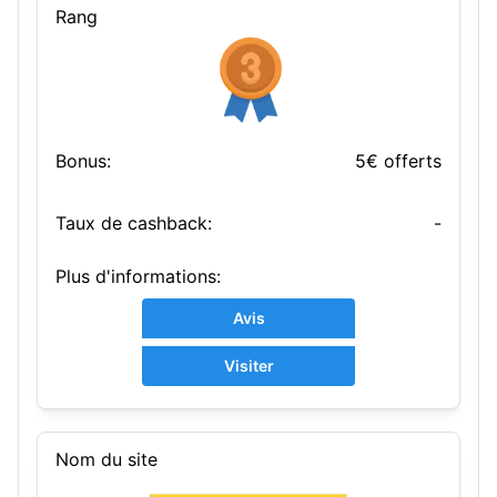
Rang
Bonus:
5
€ offerts
Taux de cashback:
-
Plus d'informations:
Avis
Visiter
Nom du site