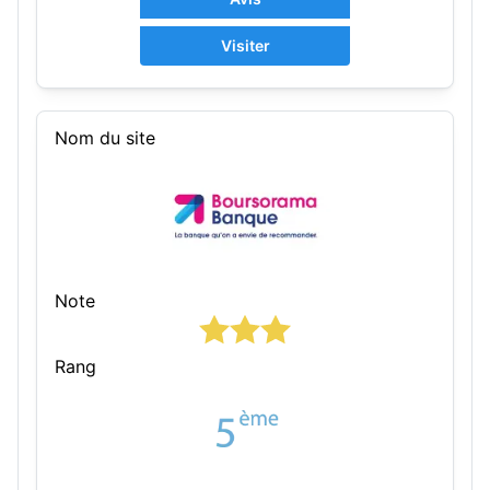
Visiter
Nom du site
Note
Rang