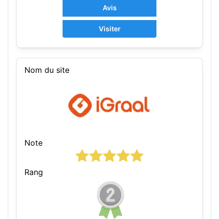
Avis
Visiter
Nom du site
Note
Rang