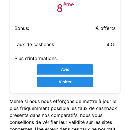
Bonus:
1
€ offerts
Taux de cashback:
40€
Plus d'informations:
Avis
Visiter
Même si nous nous efforçons de mettre à jour le
plus fréquemment possible les taux de cashback
présents dans nos comparatifs, nous vous
conseillons de vérifier leur validité sur les sites
concernés. Une erreur dans ces taux ne pourrait