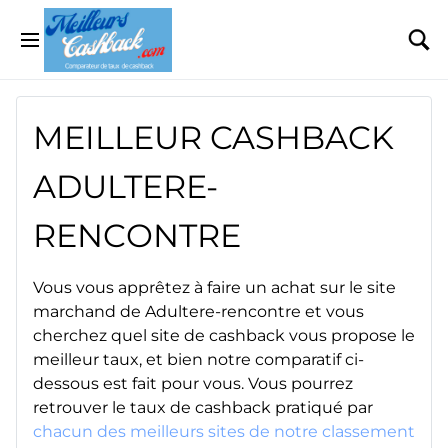
MEILLEUR CASHBACK
ADULTERE-
RENCONTRE
Vous vous apprêtez à faire un achat sur le site
marchand de
Adultere-rencontre
et vous
cherchez quel site de cashback vous propose le
meilleur taux, et bien notre comparatif ci-
dessous est fait pour vous. Vous pourrez
retrouver le taux de cashback pratiqué par
chacun des meilleurs sites de notre classement