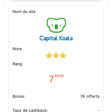
Nom du site
Note
Rang
Bonus:
7
€ offerts
Taux de cashback:
-