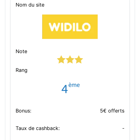
Nom du site
Note
Rang
Bonus:
5
€ offerts
Taux de cashback:
-