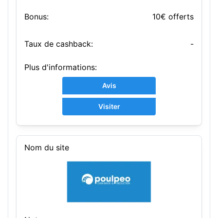
Bonus:
10
€ offerts
Taux de cashback:
-
Plus d'informations:
Avis
Visiter
Nom du site