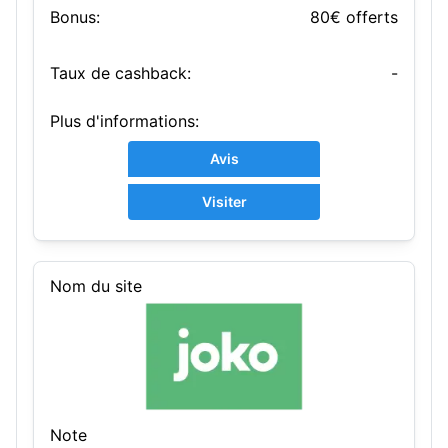
Bonus:
80
€ offerts
Taux de cashback:
-
Plus d'informations:
Avis
Visiter
Nom du site
Note