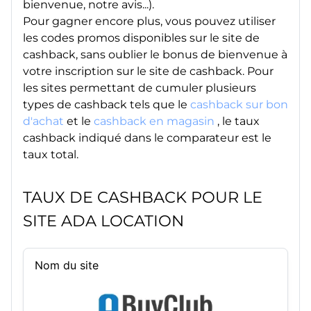
bienvenue, notre avis...).
Pour gagner encore plus, vous pouvez utiliser
les
codes promos
disponibles sur le site de
cashback, sans oublier le
bonus de bienvenue
à
votre inscription sur le site de cashback. Pour
les sites permettant de cumuler plusieurs
types de cashback tels que le
cashback sur bon
d'achat
et le
cashback en magasin
, le taux
cashback indiqué dans le comparateur est le
taux total.
TAUX DE CASHBACK POUR LE
SITE
ADA LOCATION
Nom du site