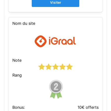
Visiter
Nom du site
Note
Rang
Bonus:
10
€ offerts