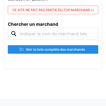
CE SITE NE FAIT PAS PARTIE DU TOP MARCHAND (voir la li
Chercher un marchand
Voir la liste complète des marchands
A
Z