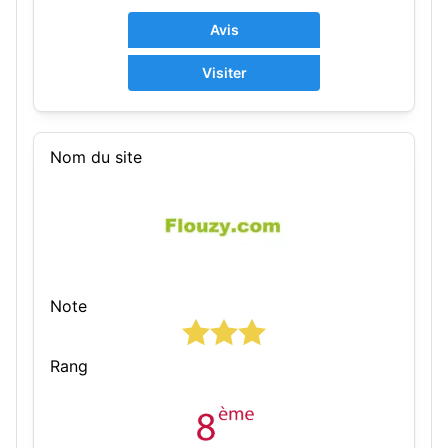
Avis
Visiter
Nom du site
Note
Rang