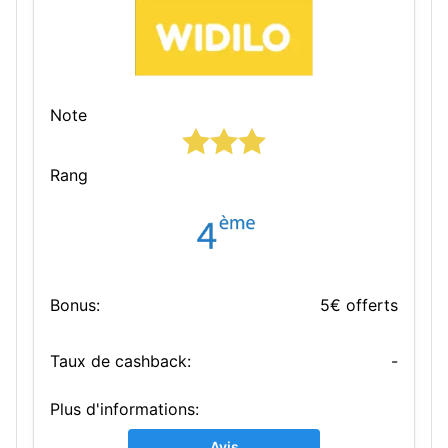
Note
Rang
Bonus:
5
€ offerts
Taux de cashback:
-
Plus d'informations:
Avis