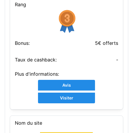
Rang
Bonus:
5
€ offerts
Taux de cashback:
-
Plus d'informations:
Avis
Visiter
Nom du site