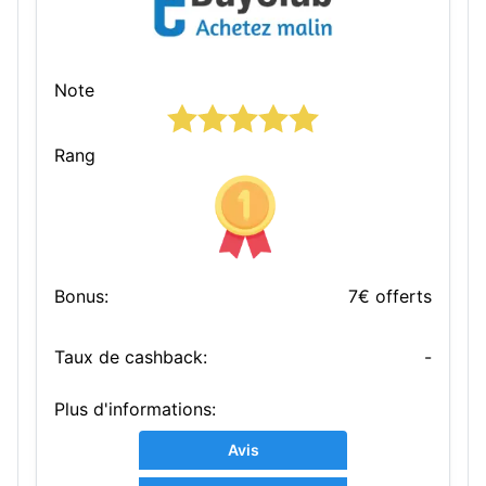
Note
Rang
Bonus:
7
€ offerts
Taux de cashback:
-
Plus d'informations:
Avis