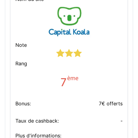
Note
Rang
Bonus:
7
€ offerts
Taux de cashback:
-
Plus d'informations: