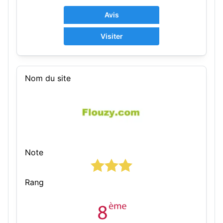
Avis
Visiter
Nom du site
Note
Rang