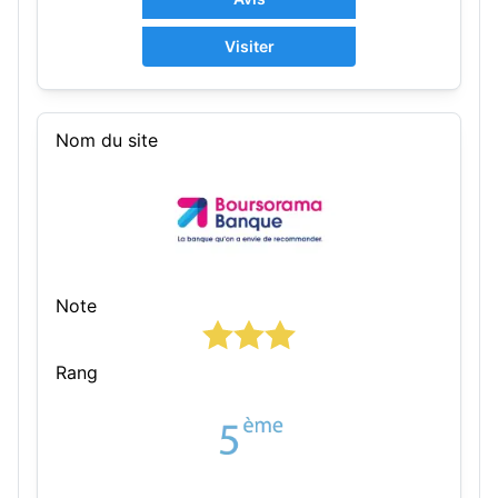
Visiter
Nom du site
Note
Rang