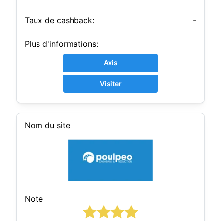
Taux de cashback:
-
Plus d'informations:
Avis
Visiter
Nom du site
Note