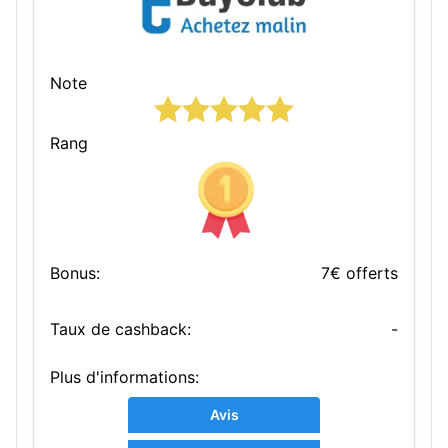
Note
Rang
Bonus:
7
€ offerts
Taux de cashback:
-
Plus d'informations:
Avis