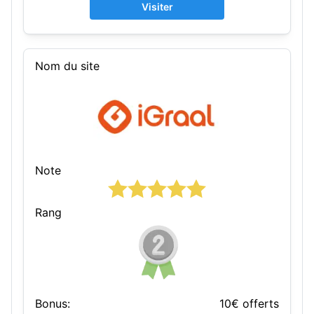
Visiter
Nom du site
Note
Rang
Bonus:
10
€ offerts