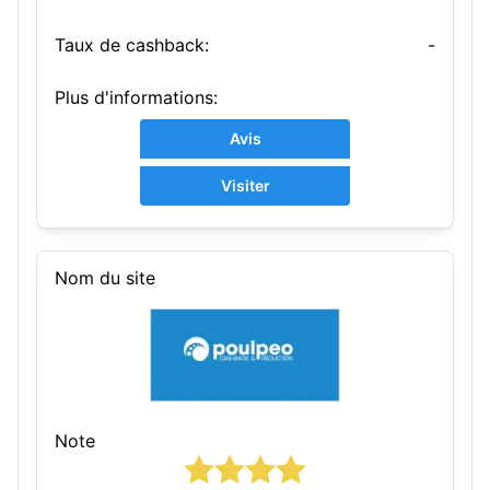
Taux de cashback:
-
Plus d'informations:
Avis
Visiter
Nom du site
Note