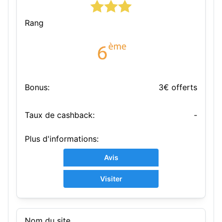
Rang
Bonus:
3
€ offerts
Taux de cashback:
-
Plus d'informations:
Avis
Visiter
Nom du site