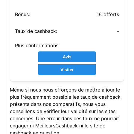
Bonus:
1
€ offerts
Taux de cashback:
-
Plus d'informations:
Avis
Visiter
Même si nous nous efforçons de mettre à jour le
plus fréquemment possible les taux de cashback
présents dans nos comparatifs, nous vous
conseillons de vérifier leur validité sur les sites
concernés. Une erreur dans ces taux ne pourrait
engager ni MeilleursCashback ni le site de
cashback en question.